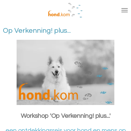
Ga
direct
naar
de
Op Verkenning! plus...
hoofdinhoud
Workshop 'Op
Verkenning! plus...'
een ontdekkingsreis voor hond en mens op